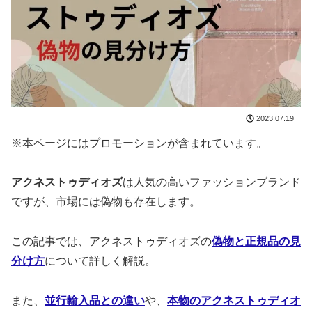
2023.07.19
※本ページにはプロモーションが含まれています。
アクネストゥディオズ
は人気の高いファッションブランド
ですが、市場には偽物も存在します。
この記事では、アクネストゥディオズの
偽物と正規品の見
分け方
について詳しく解説。
また、
並行輸入品との違い
や、
本物のアクネストゥディオ