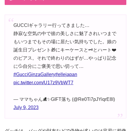
GUCCIギャラリー行ってきました…
静寂な空気の中で彼の美しさに魅了されいつまで
もいつまでもその場に居たい気持ちでした。娘の
誕生日プレゼント🎁にキーケースと🗝とハート❤️
のピアス。それで終わりのはずが…やっぱり記念
に💦自分にご褒美で思い切って…
#GucciGinzaGallery
#ellejapan
pic.twitter.com/U17z9VbWT7
— ママちゃん⛸✨GIFT落ち (@Re0Ti7pJYiqrE8I)
July 9, 2023
グッチは、バッグや財布などで偽物が多いのは容易に想像