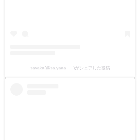
sayaka(@sa.yaaa___)がシェアした投稿