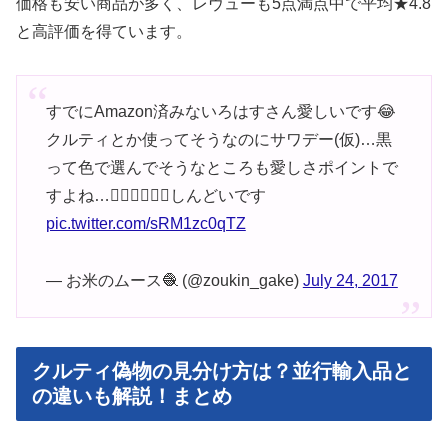
価格も安い商品が多く、レヴューも5点満点中で平均★4.8
と高評価を得ています。
すでにAmazon済みないろはすさん愛しいです😂
クルティとか使ってそうなのにサワデー(仮)…黒
って色で選んでそうなところも愛しさポイントで
すよね…💆‍♂️💆‍♂️💆‍♂️しんどいです
pic.twitter.com/sRM1zc0qTZ
— お米のムース🧶 (@zoukin_gake)
July 24, 2017
クルティ偽物の見分け方は？並行輸入品と
の違いも解説！まとめ