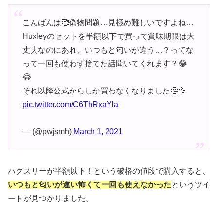
こんばんは🥰偽物問題…見極め難しいですよね…
Huxleyのセットを半額以下で買って賞味期限は大
丈夫なのにあれ、いつもと匂いが違う…？ってな
って一回も使わず捨てた話聞いてくれます？😂
😂
それ以降公式からしか買わなくなりました🤔💦
pic.twitter.com/C6ThRxaYla
— (@pwjsmh)
March 1, 2021
ハクスリーが半額以下！という破格の値段で購入すると、
いつもと匂いが違い怖くて一回も使えなかった
というツイ
ートが見つかりました。