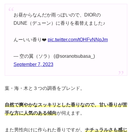
お昼からなんだか雨っぽいので、DIORの
DUNE（デューン）に香りを着替えました♪
んーいい香り❤️
pic.twitter.com/tOHFvNNpJm
— 空の翼（ソラ） (@soranotsubasa_)
September 7, 2023
葉・海・木と３つの調香をブレンド。
自然で爽やかなスッキリとした香りなので、甘い香りが苦
手な方に人気のある傾向
が伺えます。
また男性向けに作られた香りですが、
ナチュラルさも感じ