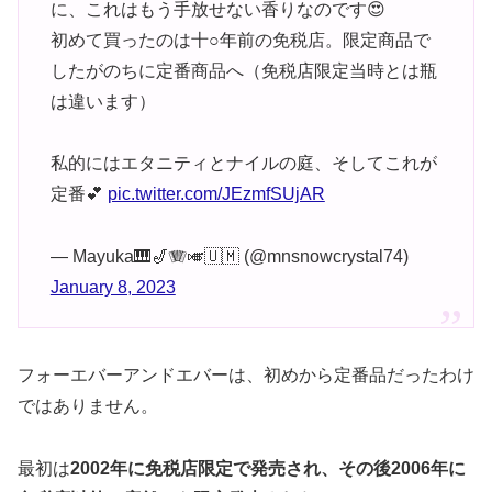
に、これはもう手放せない香りなのです😍
初めて買ったのは十○年前の免税店。限定商品で
したがのちに定番商品へ（免税店限定当時とは瓶
は違います）
私的にはエタニティとナイルの庭、そしてこれが
定番💕
pic.twitter.com/JEzmfSUjAR
— Mayuka🎹🎷🪗🎺🇺🇲 (@mnsnowcrystal74)
January 8, 2023
フォーエバーアンドエバーは、初めから定番品だったわけ
ではありません。
最初は
2002年に免税店限定で発売され、その後2006年に