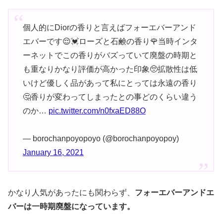
個人的にDiorの香りと言えばフォーエバーアンド
エバーです😌💓ローズと石鹸の香り🌹当時インタ
ーネットでこの香りがバズっていて廃盤の時期と
も重なりかなり評価が高かった印象🥺拡散性は低
いけど優しく品があって私にとっては永遠の香り
🤔香りが変わってしまったとの事どのくらい違う
のか…
pic.twitter.com/n0fxaED88O
— borochanpoyopoyo (@borochanpoyopoy)
January 16, 2021
かなり人気があったにも関わらず、
フォーエバーアンドエ
バーは一時期廃盤になっています。