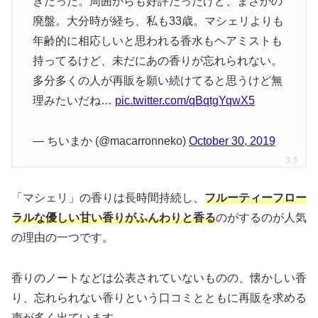
きだった。周囲からも好評だったけど、まさかの
廃盤。大分時が経ち、私も33歳。マシェリよりも
年齢的に相応しいと思われる香水もヘアミストも
持ってるけど、未だにあの香りが忘れられない。
多分多くの人が再販を願い続けてると思うけど無
理みたいだね…
pic.twitter.com/qBqtgYqwX5
— ちいまか (@macarronneko)
October 30, 2019
「マシェリ」の香りは長時間持続し、
フルーティーフロー
ラルな優しい甘い香りがふんわりと香る
のがするのが人気
の理由の一つです。
香りのノートなどは公表されていないものの、懐かしい香
り、忘れられない香りという口コミとともに再販を求める
声が多く出ています。