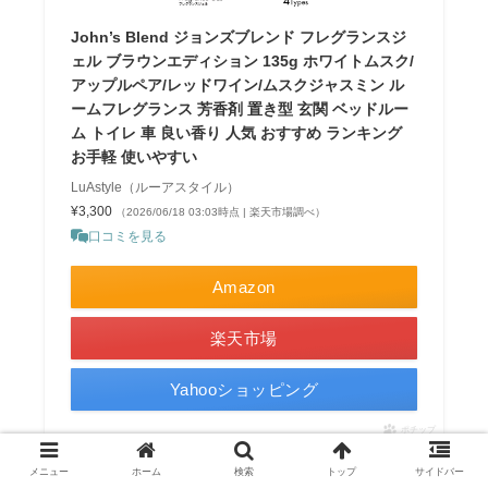
John’s Blend ジョンズブレンド フレグランスジ
ェル ブラウンエディション 135g ホワイトムスク/
アップルペア/レッドワイン/ムスクジャスミン ル
ームフレグランス 芳香剤 置き型 玄関 ベッドルー
ム トイレ 車 良い香り 人気 おすすめ ランキング
お手軽 使いやすい
LuAstyle（ルーアスタイル）
¥3,300
（2026/06/18 03:03時点 | 楽天市場調べ）
口コミを見る
Amazon
楽天市場
Yahooショッピング
ポチップ
メニュー
ホーム
検索
トップ
サイドバー
アップルとペアーの爽やかさと、サボンの香りがする芳香