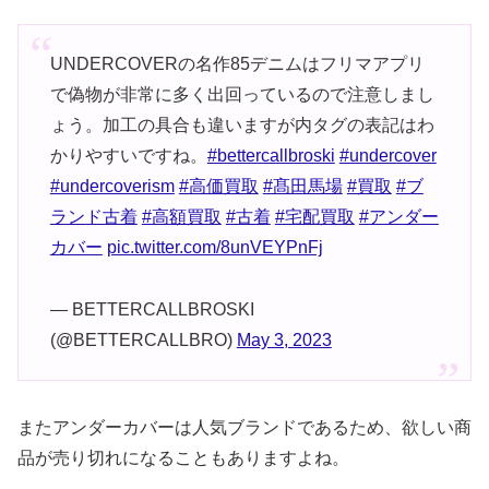
UNDERCOVERの名作85デニムはフリマアプリ
で偽物が非常に多く出回っているので注意しまし
ょう。加工の具合も違いますが内タグの表記はわ
かりやすいですね。
#bettercallbroski
#undercover
#undercoverism
#高価買取
#髙田馬場
#買取
#ブ
ランド古着
#高額買取
#古着
#宅配買取
#アンダー
カバー
pic.twitter.com/8unVEYPnFj
— BETTERCALLBROSKI
(@BETTERCALLBRO)
May 3, 2023
またアンダーカバーは人気ブランドであるため、欲しい商
品が売り切れになることもありますよね。