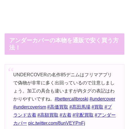
アンダーカバーの本物を通販で安く買う方
法！
UNDERCOVERの名作85デニムはフリマアプリ
で偽物が非常に多く出回っているので注意しまし
ょう。加工の具合も違いますが内タグの表記はわ
かりやすいですね。
#bettercallbroski
#undercover
#undercoverism
#高価買取
#髙田馬場
#買取
#ブ
ランド古着
#高額買取
#古着
#宅配買取
#アンダー
カバー
pic.twitter.com/8unVEYPnFj