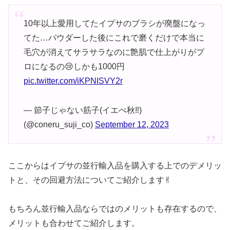
10年以上愛用してたイプサのブラシが廃盤になっ
てた…パウダーした後にこれで磨くだけで本当に
毛穴が消えてサラサラなのに艶肌で仕上がりがプ
ロになるの😢しかも1000円
pic.twitter.com/iKPNISVY2r
— 節子じゃない筋子(イエべ秋‼️)
(@coneru_suji_co)
September 12, 2023
ここからはイプサの並行輸入品を購入する上でのデメリッ
トと、その回避方法についてご紹介します✌︎
もちろん並行輸入品ならではのメリットも存在するので、
メリットも合わせてご紹介します。