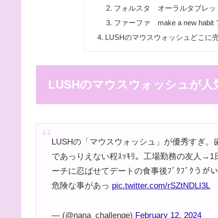
フォルスタ オーラルタブレッ
ファーファ make a new ha
LUSHのマウスウォッシュどこに
LUSHのマウスウォッシュが
LUSHの「マウスウォッシュ」が優秀すぎ
であっりえない程ｽｯｷﾘ。工場勤務の友人→
ーチに忍ばせてデートの食事後ﾌﾞｸﾌﾞｸう
危険な事があっ
pic.twitter.com/rSZtNDLI3L
— (@nana_challenge)
February 12, 2024