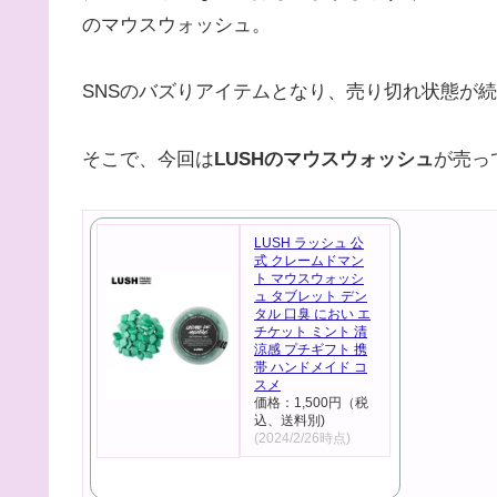
のマウスウォッシュ。
SNSのバズりアイテムとなり、売り切れ状態が
そこで、今回は
LUSHのマウスウォッシュ
が売っ
LUSH ラッシュ 公
式 クレームドマン
ト マウスウォッシ
ュ タブレット デン
タル 口臭 におい エ
チケット ミント 清
涼感 プチギフト 携
帯 ハンドメイド コ
スメ
価格：1,500円（税
込、送料別)
(2024/2/26時点)