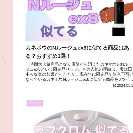
カネボウのNルージュex8に似てる商品はあ
る？おすすめ3選！
一時期大人気商品となり店舗から消えたカネボウのNルー
ジュex8という限定品リップ。その人気の理由は、実は田
中みな実の影響だったとか。現在では限定品で購入不可
なっているカネボウNルージュex8に似てる商品を3つピ
クアップしていきます。
2024.05.
ヘアケア