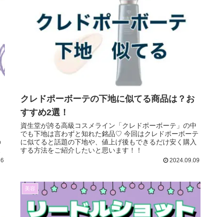
クレドポーボーテの下地に似てる商品は？お
すすめ2選！
資生堂が誇る高級コスメライン「クレドポーボーテ」の中
でも下地は言わずと知れた銘品♡ 今回はクレドポーボーテ
の
に似てると話題の下地や、値上げ後もできるだけ安く購入
ザ
する方法をご紹介したいと思います！！
26
2024.09.09
美容